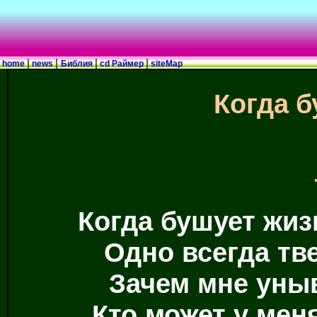
|
|
|
|
home
news
Библия
cd Раймер
siteMap
Когда б
Когда бушует жиз
Одно всегда тв
Зачем мне уныв
Кто может у меня,