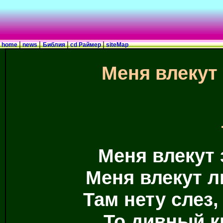
|
|
|
|
home
news
Библия
cd Раймер
siteMap
Меня влекут
Меня влекут 
Меня влекут л
Там нету слез,
То дивный к