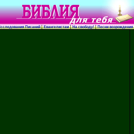
|
|
|
сследования Писаний
Евангелистам
На свободу!
Песни возрождения