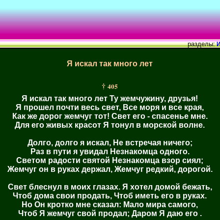
разделы:
И
Я искал так много лет
†
405
Я искал так много лет Ту жемчужину, друзья!
Я прошел почти весь свет, Все моря и все края,
Как же дорог жемчуг тот! Свет его - спасенье мне.
Для его живых красот Я тонул в морской волне.
Долго, долго я искал, Не встречая ничего;
Раз в пути я увидал Незнакомца одного.
Светом радости святой Незнакомца взор сиял;
Жемчуг он в руках держал, Жемчуг редкий, дорогой.
Свет блеснул в моих глазах. Я хотел домой бежать,
Чтоб дома свои продать, Чтоб иметь его в руках.
Но Он кротко мне сказал: Мало мира самого,
Чтоб Я жемчуг свой продал; Даром Я даю его .