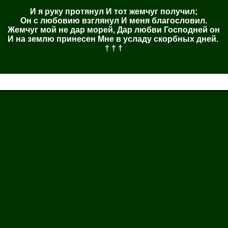
И я руку протянул И тот жемчуг получил;
Он с любовию взглянул И меня благословил.
Жемчуг мой не дар морей, Дар любви Господней он
И на землю принесен Мне в усладу скорбных дней.
† † †