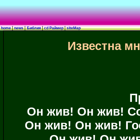
|
|
|
|
home
news
Библия
cd Раймер
siteMap
Известна мн
П
Он жив! Он жив! С
Он жив! Он жив! Го
Он жив! Он жи