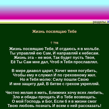
разделы:
И
Жизнь посвящаю Тебе
†
798
Жизнь посвящаю Тебе, И отдаюсь я в мольбе.
Ты управляй ею Сам, И направляй к небесам.
Жизнь эта – не моя, Так будет пусть Твоя,
Её Ты Сам мне дал, Чтоб я Тебя прославлял.
В мире диавол царит, Хочет меня погубить,
Чтобы ему я служил И по греховному жил.
Но я Тебя молю: Силу пошли Свою
И мне защиту дай, В битве с грехом укрепляй.
Честно желаю я жить, Ближних хочу всех любить,
Зло и обиды прощать И о Тебе возвещать.
О мой Господь и Бог, Если б я в жизни смог
Твою любовь познать И всем о ней рассказать!