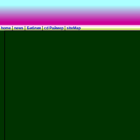
|
|
|
|
home
news
Библия
cd Раймер
siteMap