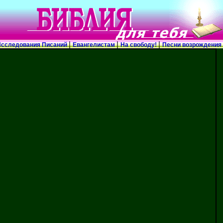
|
|
|
сследования Писаний
Евангелистам
На свободу!
Песни возрождения