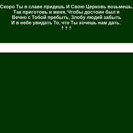
Скоро Ты в славе придешь И Свою Церковь возьмешь.
Так приготовь и меня, Чтобы достоин был я
Вечно с Тобой пребыть, Злобу людей забыть
И в небе увидать То, что Ты хочешь нам дать.
† † †