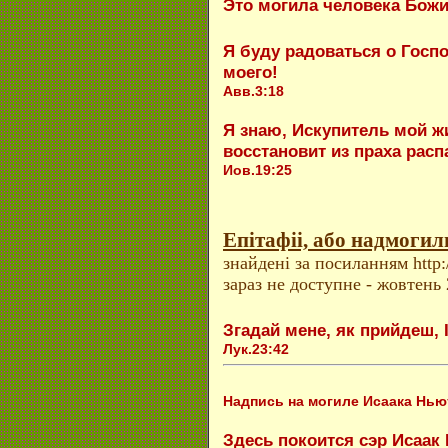
Это могила человека Божи
Я буду радоваться о Госпо
моего!
Авв.3:18
Я знаю, Искупитель мой ж
восстановит из праха ра
Иов.19:25
Епітафіі, або надмогил
знайдені за посиланням http:/
зараз не доступне - жовтень 
Згадай мене, як прийдеш, 
Лук.23:42
Надпись на могиле Исаака Нью
Здесь покоится сэр Исаак