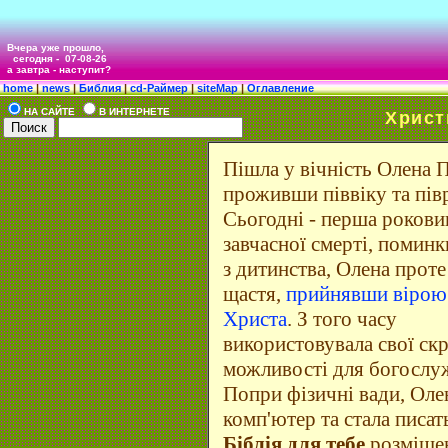
Вчера уже прошло,
сегодня -
07-08-26
а завтра - наступит?
home
|
news
|
Библия
|
cd-Раймер
|
siteMap
|
Оглавление
НА САЙТЕ
В ИНТЕРНЕТЕ
Христ
Пішла у вічність Олена 
проживши піввіку та пів
Сьогодні - перша роковин
завчасної смерті, поминк
з дитинства, Олена прот
щастя,
прийнявши вірою 
Христа
. З того часу
використовувала свої ск
можливості для богослу
Попри фізичні вади, Оле
комп'ютер та стала писат
Біблія для тебе
розміщен