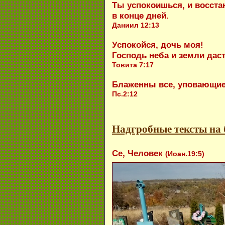
Ты успокоишься, и восста
в конце дней.
Даниил 12:13
Успокойся, дочь моя!
Господь неба и земли даст
Товита 7:17
Блаженны все, уповающие 
Пс.2:12
Надгробные тексты на
Се, Человек
(Иоан.19:5)