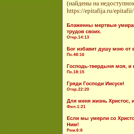
(найдены на недоступном 
https://epitafija.ru/epitafii
Блаженны мертвые умираю
трудов своих.
Откр.14:13
Бог избавит душу мою от 
Пс.48:16
Господь-твердыня моя, и 
Пс.18:15
Гряди Господи Иисусе!
Откр.22:20
Для меня жизнь Христос, 
Фил.1:21
Если мы умерли со Христо
Ним!
Рим.6:8