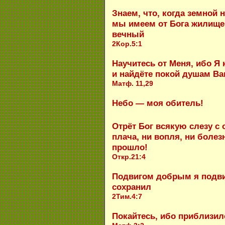
Знаем, что, когда земной 
мы имеем от Бога жилище 
вечный
2Кор.5:1
Научитесь от Меня, ибо Я 
и найдёте покой душам В
Матф. 11,29
Небо — моя обитель!
Отрёт Бог всякую слезу с о
плача, ни вопля, ни болез
прошло!
Откр.21:4
Подвигом добрым я подвиз
сохранил
2Тим.4:7
Покайтесь, ибо приблизил