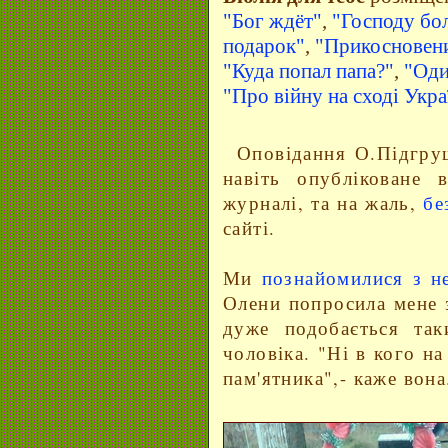
"Бог ждёт"
,
"Господу бол
подарок"
,
"Прикосновен
"Куда попал папа?"
,
"Оди
"Про війну на сході Укра
Оповідання О.Підгр
навіть опубліковане 
журналі, та на жаль,
бе
сайті.
Ми
познайомилися з н
Олени попросила мене з
дуже подобається так
чоловіка. "Ні в кого н
пам'ятника",- каже вона