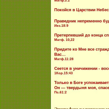
Матф.3:2
Покойся в Царствии Небес
Праведник непременно буд
Иез.18:9
Претерпевший до конца сп
Матф. 10,22
Придите ко Мне все страж
Вас…
Матф.11:28
Сеется в уничижении - вос
1Кор.15:43
Только в Боге успокаивае
Он — твердыня моя, спасе
Пс.61:2