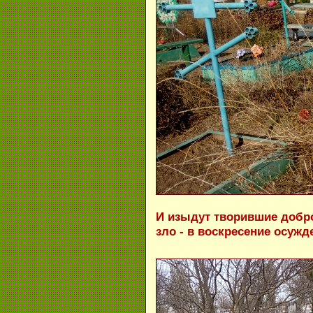
И изыдут творившие добро
зло - в воскресение осужд