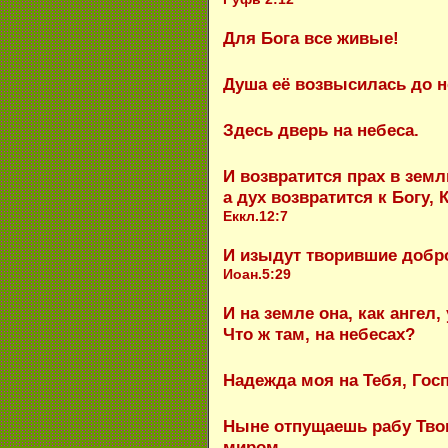
Для Бога все живые!
Душа её возвысилась до н
Здесь дверь на небеса.
И возвратится прах в земл
а дух возвратится к Богу, 
Еккл.12:7
И изыдут творившие добро
Иоан.5:29
И на земле она, как ангел
Что ж там, на небесах?
Надежда моя на Тебя, Гос
Ныне отпущаешь рабу Тво
миром.