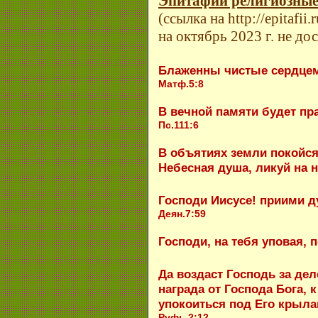
Эпитафии религиозны
(ссылка на http://epitafii
на октябрь 2023 г. не дос
Блаженны чистые сердцем,
Матф.5:8
В вечной памяти будет пр
Пс.111:6
В объятиях земли покойся
Небесная душа, ликуй на н
Господи Иисусе! приими д
Деян.7:59
Господи, на тебя уповая, 
Да воздаст Господь за дел
награда от Господа Бога, 
упокоиться под Его крыла
Руфь 2:12