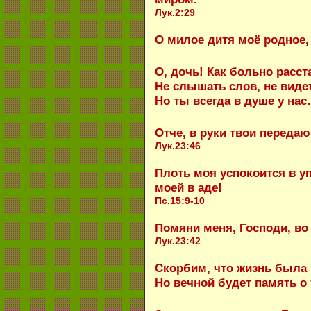
Лук.2:29
О милое дитя моё родное, 
О, дочь! Как больно расст
Не слышать слов, не видет
Но ты всегда в душе у на
Отче, в руки твои передаю
Лук.23:46
Плоть моя успокоится в у
моей в аде!
Пс.15:9-10
Помяни меня, Господи, во
Лук.23:42
Скорбим, что жизнь была 
Но вечной будет память о 