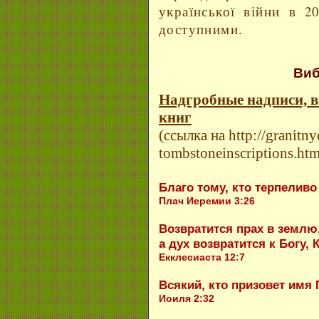
української війни в 2
доступними.
Виб
Надгробные надписи, 
книг
(ссылка на http://granitn
tombstoneinscriptions.htm
Благо тому, кто терпеливо
Плач Иеремии 3:26
Возвратится прах в землю
а дух возвратится к Богу, 
Екклесиаста 12:7
Всякий, кто призовет имя 
Иоиля 2:32