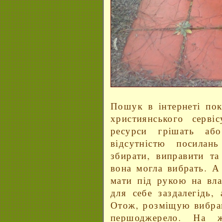
Пошук в інтернеті пок
християнського серві
ресурси грішать аб
відсутністю посила
збирати, виправити та
вона могла вибрать. А
мати під рукою на вла
для себе заздалегідь,
Отож, розміщую вибран
першоджерело. На ж