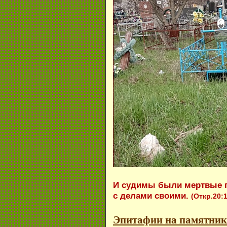
И судимы были мертвые по
с делами своими.
(Откр.20:1
Эпитафии на памятник