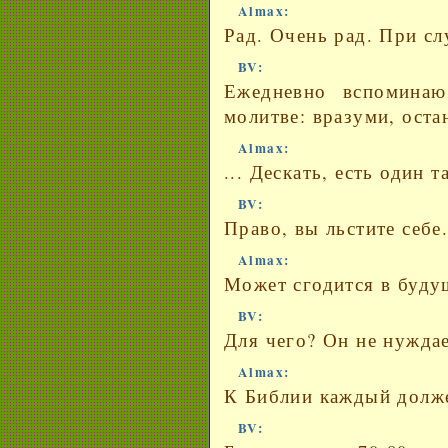
Almax:
Рад. Очень рад. При сл
BV:
Ежедневно вспомина
молитве: вразуми, оста
Almax:
... Дескать, есть один 
BV:
Право, вы льстите себе
Almax:
Может сгодится в буду
BV:
Для чего? Он не нуждае
Almax:
К Библии каждый долж
BV: