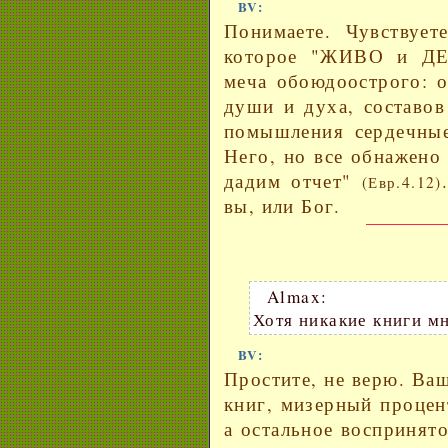
BV:
Понимаете. Чувствует
которое "ЖИВО и ДЕ
меча обоюдоострого:
души и духа, составов
помышления сердечные
Него, но все обнажено
дадим отчет"
(Евр.4.12)
вы, или Бог.
Almax:
Хотя никакие книги мн
BV:
Простите, не верю. Ва
книг, мизерный процен
а остальное воспринят