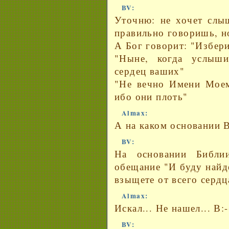
BV:
Уточню: не хочет слыш
правильно говоришь, н
А Бог говорит: "Избери
"Ныне, когда услыши
сердец ваших"
"Не вечно Имени Моем
ибо они плоть"
Almax:
А на каком основании 
BV:
На основании Библи
обещание "И буду най
взыщете от всего сердц
Almax:
Искал... Не нашел... В:
BV: