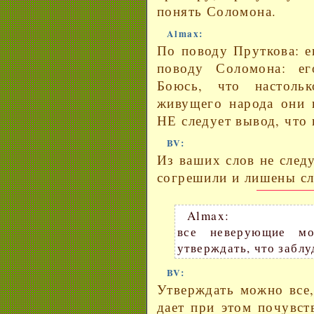
понять Соломона.
Almax:
По поводу Пруткова: е
поводу Соломона: ег
Боюсь, что настоль
живущего народа они 
НЕ следует вывод, что 
BV:
Из ваших слов не следу
согрешили и лишены с
Almax:
все неверующие мо
утверждать, что заблуд
BV:
Утверждать можно все,
дает при этом почувст