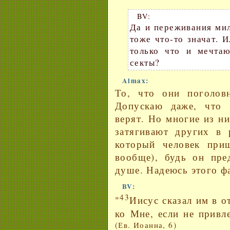
BV:
Да и переживания мил
тоже что-то значат. 
только что и мечтаю
секты?
Almax:
То, что они поголов
Допускаю даже, что 
верят. Но многие из ни
затягивают других в 
который человек при
вообще), будь он пре
душе. Надеюсь этого фа
BV:
43
"
Иисус сказал им в от
ко Мне, если не привл
(Ев. Иоанна, 6)