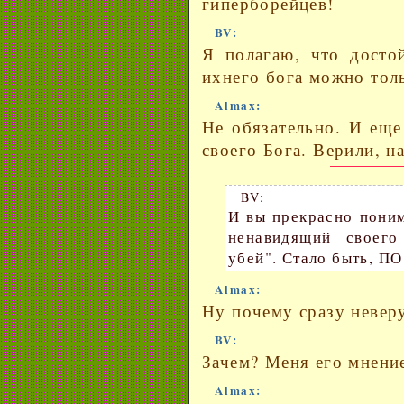
гиперборейцев!
BV:
Я полагаю, что досто
ихнего бога можно толь
Almax:
Не обязательно. И еще
своего Бога. Верили, н
BV:
И вы прекрасно поним
ненавидящий своего
убей". Стало быть, П
Almax:
Ну почему сразу невер
BV:
Зачем? Меня его мнение
Almax: