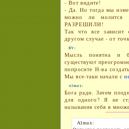
- Вот видите!
- Да. Но тогда мы изм
можно ли молится
РАЗРЕШИЛИ!
Так что все зависит 
другом случае - от точк
BV:
Мысль понятна и бе
существуют преогромне
попросите Н-ва создат
Мы все-таки начали с
н
Almax:
Бога ради. Зачем плод
для одного? Я не ст
называния себя в множес
Almax: