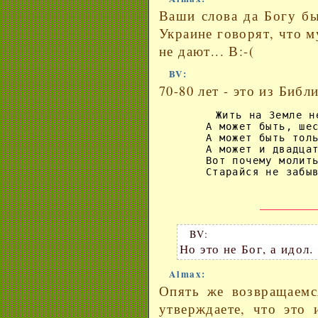
Ваши слова да Богу бы
Украине говорят, что 
не дают... В:-(
BV:
70-80 лет - это из Библ
       Жить на Земле н
       А может быть, шес
       А может быть толь
       А может и двадцат
       Вот почему молить
BV:
Но это не Бог, а идол.
Almax:
Опять же возвращаемс
утверждаете, что это 