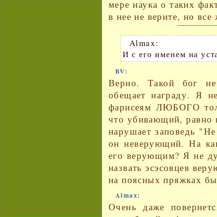
мере наука о таких фак
в нее не верите, но все
Almax:
И с его именем на уст
BV:
Верно. Такой бог не
обещает награду. Я н
фарисеям ЛЮБОГО толк
что убивающий, равно 
нарушает заповедь "Н
он неверующий. На ка
его верующим? Я не ду
назвать эсэсовцев вер
на поясных пряжках был
Almax:
Очень даже повернет