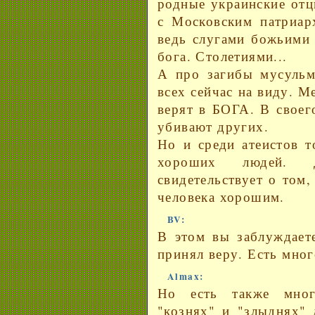
родные украинские отц
с Московским патриар
ведь слугами божьими 
бога. Столетиями...
А про загибы мусульм
всех сейчас на виду. 
верят в БОГА. В своег
убивают других.
Но и среди атеистов т
хороших людей. 
свидетельствует о том,
человека хорошим.
BV:
В этом вы заблуждаете
принял веру. Есть мно
Almax:
Но есть также мног
"кознях" и "злыднях" д