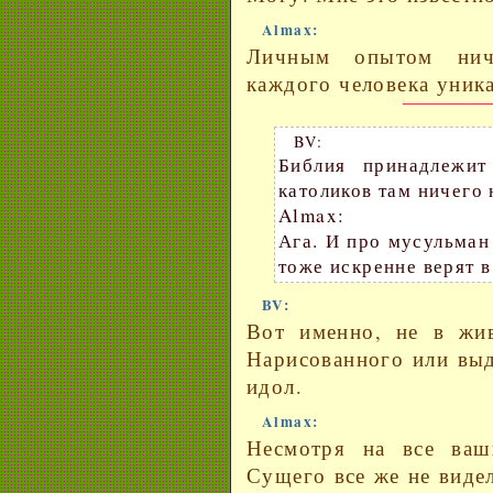
Almax:
Личным опытом ниче
каждого человека уник
BV:
Библия принадлежит
католиков там ничего н
Almax:
Ага. И про мусульман
тоже искренне верят в
BV:
Вот именно, не в жив
Нарисованного или выд
идол.
Almax:
Несмотря на все ва
Сущего все же не виде