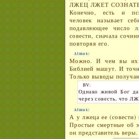
ЛЖЕЦ ЛЖЕТ СОЗНАТ
Конечно, есть и пси
человек называет себ
подавляющее число л
совести, сначала сочин
повторяя его.
Almax:
Можно. И чем вы их 
Библией машут. И точн
Только выводы получают
BV:
Однако живой Бог да
через совесть, что
Almax:
А у лжеца ее (совести) 
Простые смертные об э
он представитель веры.