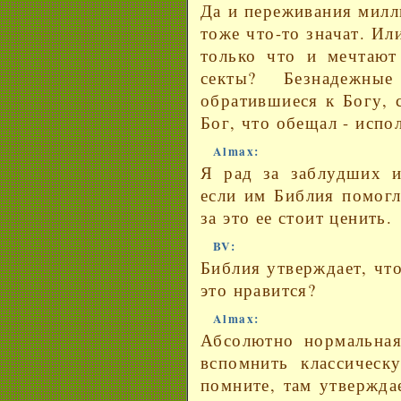
Да и переживания милл
тоже что-то значат. Ил
только что и мечтают
секты? Безнадежн
обратившиеся к Богу, 
Бог, что обещал - испо
Almax:
Я рад за заблудших и
если им Библия помогл
за это ее стоит ценить.
BV:
Библия утверждает, чт
это нравится?
Almax:
Абсолютно нормальная
вспомнить классическ
помните, там утвержда