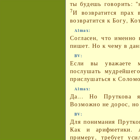
ты будешь говорить: "н
7
И возвратится прах 
возвратится к Богу, Ко
Almax:
Согласен, что именно 
пишет. Но к чему в дан
BV:
Если вы уважаете 
послушать мудрейшего
прислушаться к Соломо
Almax:
Да... Но Пруткова 
Возможно не дорос, но 
BV:
Для понимания Прутков
Как и арифметики. 
примеру, требует уси