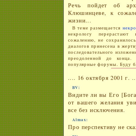
Речь пойдет об арх
Клюшинцеве, к сожал
жизни...
В теме размещается
некро
некрологу перерастают
сожалению, не сохранилось
диалогов принесена в жертв
последовательного изложени
преодоленной до конца.
популярные форумы. Буду бл
.... 16 октября 2001 г. ...
BV:
Видите ли вы Его [Бога]
от вашего желания уви
все без исключения.
Almax:
Про перспективу не ска