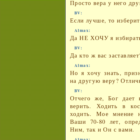
Просто вера у него дру
BV:
Если лучше, то изберит
Almax:
Да НЕ ХОЧУ я избирать
BV:
Да кто ж вас заставляет
Almax:
Но я хочу знать, приз
на другую веру? Отлич
BV:
Отчего же, Бог дает 
верить. Ходить в кос
ходить. Мое мнение н
Ваши 70-80 лет, опре
Ним, так и Он с вами.
Almax: