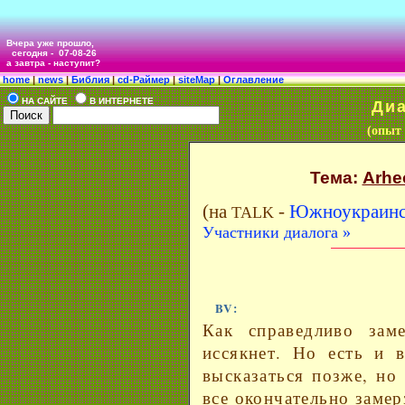
Вчера уже прошло,
сегодня -
07-08-26
а завтра - наступит?
home
|
news
|
Библия
|
cd-Раймер
|
siteMap
|
Оглавление
НА САЙТЕ
В ИНТЕРНЕТЕ
Диал
(опыт
Тема:
Arhe
(на
-
Южноукраинс
TALK
Участники диалога »
BV:
Как справедливо зам
иссякнет. Но есть и 
высказаться позже, но
все окончательно замер