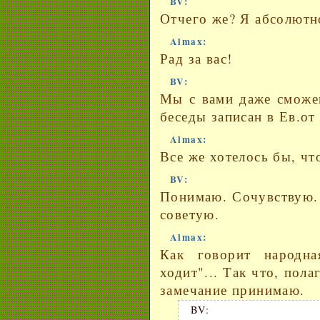
BV:
Отчего же? Я абсолютно
Almax:
Рад за вас!
BV:
Мы с вами даже сможем
беседы записан в Ев.от
Almax:
Все же хотелось бы, чт
BV:
Понимаю. Сочувствую. 
советую.
Almax:
Как говорит народн
ходит"... Так что, пола
замечание принимаю.
BV: