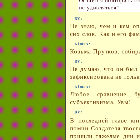
Остается повторить сл
не удивляться".
BV:
Не знаю, чем и кем оп
сих слов. Как и его фа
Almax:
Козьма Прутков, собир
BV:
Не думаю, что он был 
зафиксирована не тольк
Almax:
Любое сравнение б
субъективизма. Увы!
BV:
В последней главе кн
помни Создателя твоег
пришли тяжелые дни и