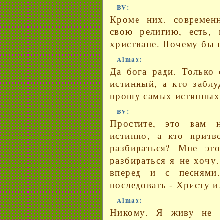
BV:
Кроме них, современ
свою религию, есть, 
христиане. Почему бы 
Almax:
Да бога ради. Только 
истинный, а кто забл
прошу самых истинных 
BV:
Простите, это вам н
истинно, а кто прит
разбираться? Мне эт
разбираться я не хочу
вперед и с песнями
последовать - Христу и
Almax:
Никому. Я живу не 