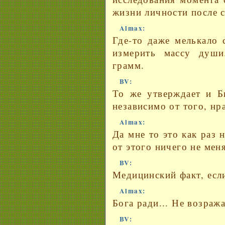
жизни личности после с
Almax:
Где-то даже мелькало 
измерить массу души
грамм.
BV:
То же утверждает и Б
независимо от того, нра
Almax:
Да мне то это как раз 
от этого ничего не меня
BV:
Медицинский факт, если
Almax:
Бога ради... Не возража
BV: