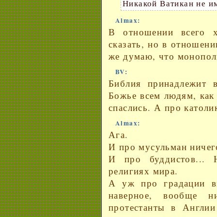
Никакой Ватикан не и
Almax:
В отношении всего х
сказать, но в отношени
же думаю, что монопол
BV:
Библия принадлежит в
Божье всем людям, как
спаслись. А про католик
Almax:
Ага.
И про мусульман ничего
И про буддистов...
религиях мира.
А уж про градации в
наверное, вообще 
протестанты в Англии