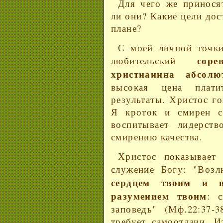
Для чего же принося
ли они? Какие цели до
плане?
С моей личной точки
сор
любительский
христианина абсол
высокая цена плат
результаты. Христос г
Я кроток и смирен с
воспитывает лидерст
смирению качества.
Христос показывает
служение Богу: "Воз
сердцем твоим и 
разумением твоим
: 
заповедь" (Мф.22:37-
требует самоотдачи. И