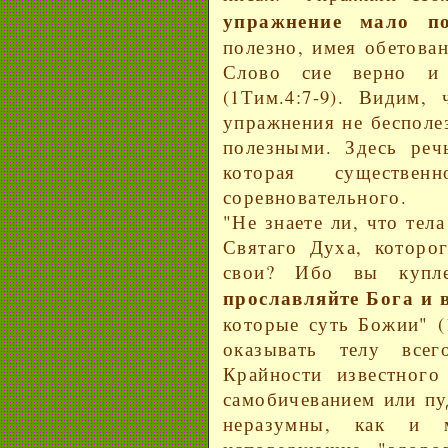
упражнение мало по
полезно, имея обетова
Слово сие верно и 
(1Тим.4:7-9). Видим, 
упражнения не бесполе
полезными. Здесь реч
которая существе
соревновательного.
"Не знаете ли, что тел
Святаго Духа, которо
свои? Ибо вы купл
прославляйте Бога и 
которые суть Божии" (
оказывать телу все
Крайности известного
самобичеванием или пу
неразумны, как и м