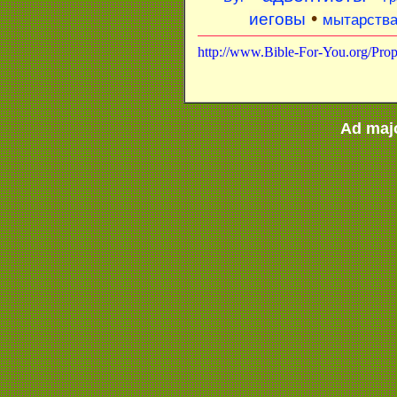
•
иеговы
мытарств
http://www.Bible-For-You.org/Pro
Ad maj