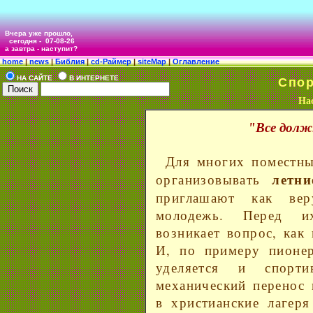
Вчера уже прошло,
сегодня -
07-08-26
а завтра - наступит?
home
|
news
|
Библия
|
cd-Раймер
|
siteMap
|
Оглавление
НА САЙТЕ
В ИНТЕРНЕТЕ
Спор
Нас
"Все долж
Для многих поместны
летни
организовывать
приглашают как ве
молодежь. Перед их
возникает вопрос, как
И, по примеру пионер
уделяется и спорти
механический перенос
в христианские лагер