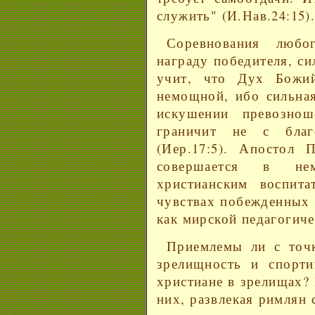
служить" (И.Нав.24:15)
Соревнования любо
награду победителя, с
учит, что Дух Божи
немощной, ибо сильная
искушении превознош
граничит не с благ
(Иер.17:5). Апостол
совершается в нем
христианским воспита
чувствах побежденных 
как мирской педагогиче
Приемлемы ли с точк
зрелищность и спорт
христиане в зрелищах?
них, развлекая римлян 