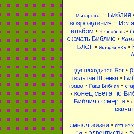
Библия
†
Мытарства
возрождения
Исл
†
альбом
H
•
•
Чернобыль
скачать Библию
•
Кан
•
•
БЛОГ
История ЕХБ
р
•
где находится Бог
Би
•
тюльпан Шренка
•
•
трава
Раав Библия
ста
конец света по Би
•
Библия о смерти
•
г
скача
смысл жизни
•
летние 
•
адвентисты
•
Буг
Гр