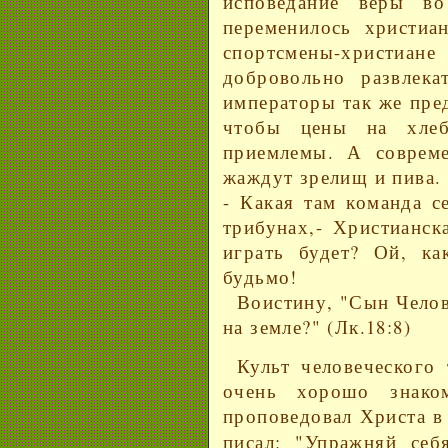
исповедание веры в
переменилось христиан
спортсмены-христ
добровольно развлек
императоры так же пре
чтобы цены на хле
приемлемы. А соврем
жаждут зрелищ и пива.
- Какая там команда с
трибунах,- Христианск
играть будет? Ой, ка
будьмо!
Воистину, "Сын Челове
на земле?" (Лк.18:8)
Культ человеческого
очень хорошо знако
проповедовал Христа в
писал: "Упражняй себ