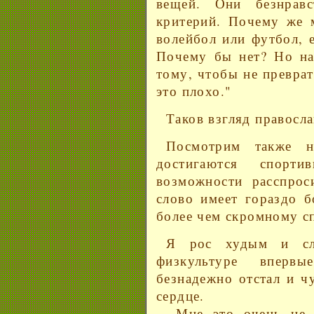
вещей. Они безнравс
критерий. Почему же 
волейбол или футбол, 
Почему бы нет? Но на
тому, чтобы не преврати
это плохо."
Таков взгляд правосла
Посмотрим также н
достигаются спорт
возможности расспрос
слово имеет гораздо б
более чем скромному с
Я рос худым и сл
физкультуре вперв
безнадежно отстал и ч
сердце.
Мне это очень не п