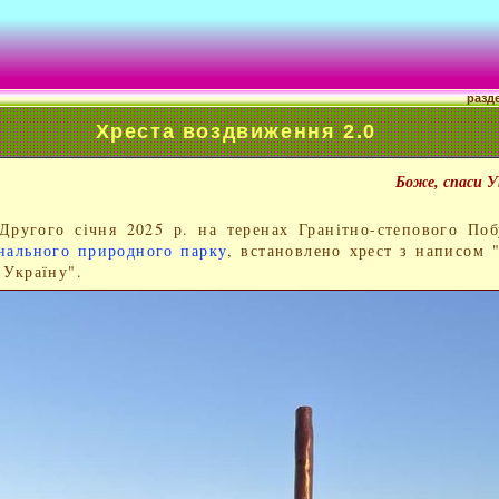
разд
Хреста воздвиження 2.0
Боже, спаси У
гого січня 2025 р. на теренах Гранітно-степового Поб
нального природного парку
, встановлено хрест з написом 
 Україну".