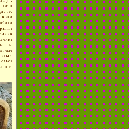
віту".
истиян
ди, не
к вони
мбити
рантії
також
іднині
на на
житиме
деться
уються
лення