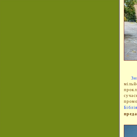
Знищ
мільй
прок
сучас
промо
Біблі
преда