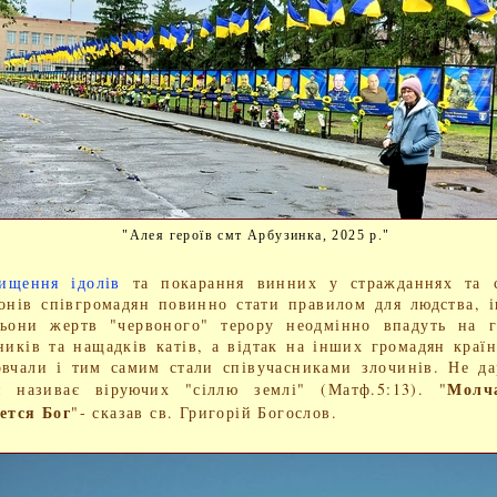
"Алея героїв смт Арбузинка, 2025 р."
ення ідолів
та покарання винних у стражданнях та с
онів співгромадян повинно стати правилом для людства, 
льони жертв "червоного" терору неодмінно впадуть на г
ників та нащадків катів, а відтак на інших громадян краї
вчали і тим самим стали співучасниками злочинів. Не д
Молч
я
називає віруючих "сіллю землі" (Матф.5:13). "
ется Бог
"- сказав св. Григорій Богослов.