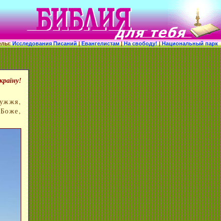
елы:
Исследования Писаний
|
Евангелистам
|
На свободу!
|
Национальный парк
країну!
ужжя,
"Боже,