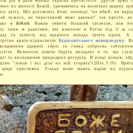
й рік в рази менша Україна протистоїть "другій армії с
чно по милості Божій, тримаючись на молитвах щирих хр
ого світу. Що розуміють Божі заповіді "не вбий, не вкра
ай чужого, не переставляй межі давньої" так просто, я
Біблії
сані в
. Важко уявити більший сатанізм, ніж бо
ну тими ж ракетами, які вивезені в Росію під її ж га
паду та захисту від ядерного нападу третіх країн. А 
ірство країн-підписантів
Будапештського меморандуму
. В
овсюдження ядерної зброї та гонка озброєнь забезпече
иліття. Величезні кошти будуть вкладені в те, що слу
ції та виснаження природних ресурсів. В кінці кінців, збу
цтво "земля і всі діла на ній згорять"(2Пет.3:10). Врят
 щирі християни. Тільки вони мають надію на підхоп
и.