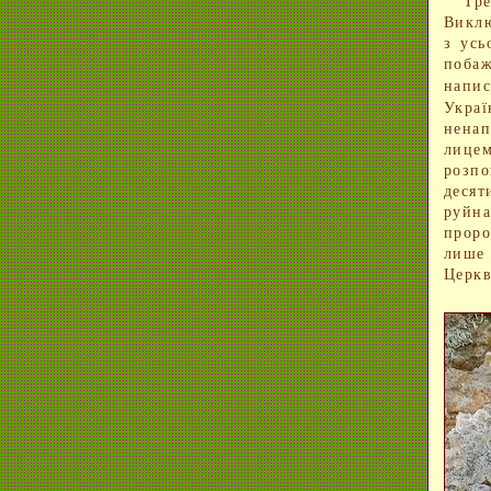
Треті
Виклю
з усь
побаж
напи
Украї
нена
лицем
розп
десят
руйна
проро
лише
Церкв