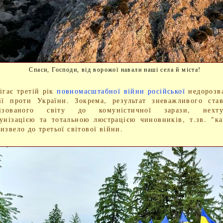
Спаси, Господи, від ворожої навали наші села й міста!
гає третій рік
повномасштабної війни російської
недорозв
ії проти України. Зокрема, результат зневажливого ста
лізованого світу до комуністичної зарази, нехту
унізацією та тотальною люстрацією чиновників, т.зв. "ка
извело до третьої світової війни.