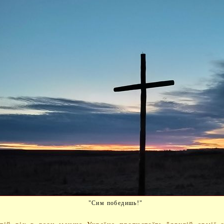
"Сим победишь!"