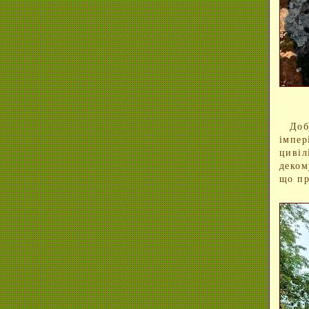
Добі
імпер
циві
деком
що пр