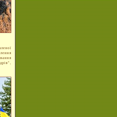
аленої
влення
вання
дрів",