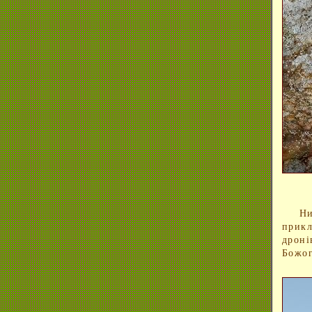
Нин
прикл
дроні
Божог