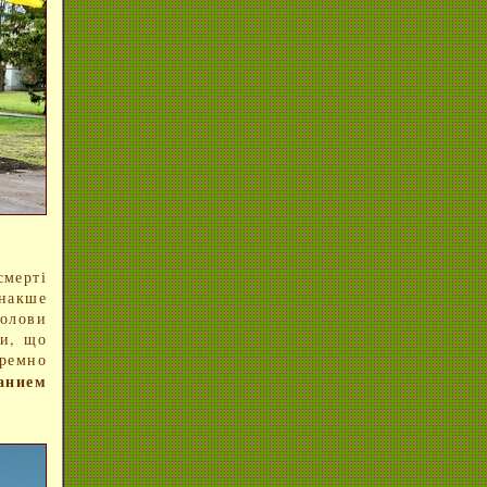
мерті
інакше
олови
ни, що
аремно
анием