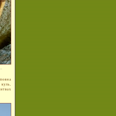
..
повна
 куль,
литвах