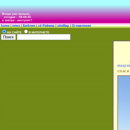
Вчера уже прошло,
сегодня -
08-08-26
а завтра - наступит?
home
|
news
|
Библия
|
cd-Раймер
|
siteMap
|
Оглавление
НА САЙТЕ
В ИНТЕРНЕТЕ
Дру
націо
спаси