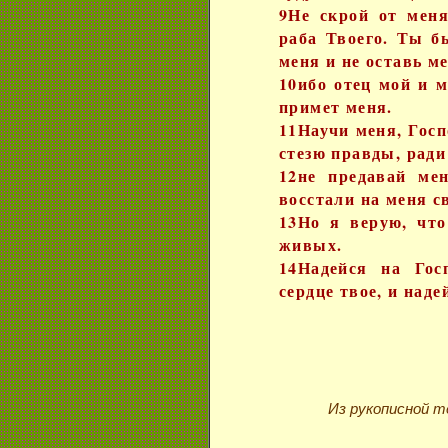
9Не скрой от меня
раба Твоего. Ты б
меня и не оставь м
10ибо отец мой и м
примет меня.
11Научи меня, Госп
стезю правды, ради
12не предавай ме
восстали на меня 
13Но я верую, что
живых.
14Надейся на Гос
сердце твое, и наде
Из рукописной те