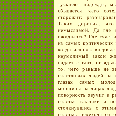
тускнеют надежды, м
сбывается, чего хот
сторожит: разочарова
Таких дорогих, чт
немыслимой. Да где 
ожидалось? Где счасть
из самых критических 
когда человек впервые
неумолимый закон жи
падает с глаз, огляды
то, чего раньше не з
счастливых людей на с
глазах самых моло
морщины на лицах люде
покорность звучит в р
счастья так-таки и н
столкнувшись с этими
счастье, переходя от 