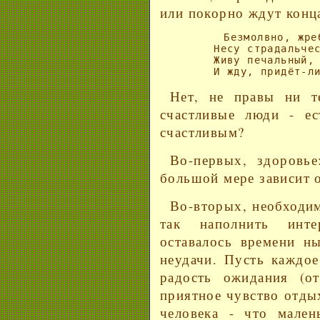
или покорно ждут конц
        Безмолвно, жре
        Несу страдальчес
        Живу печальный, 
Нет, не правы ни те
счастливые люди - е
счастливым?
Во-первых, здоровье
большой мере зависит о
Во-вторых, необходи
так наполнить инт
оставалось времени н
неудачи. Пусть каждо
радость ожидания (о
приятное чувство отдых
человека - что мален