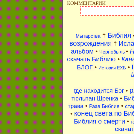
КОММЕНТАРИИ
Библия
†
Мытарства
возрождения
Исл
†
альбом
H
•
•
Чернобыль
скачать Библию
•
Кан
•
•
БЛОГ
История ЕХБ
р
•
где находится Бог
Би
•
тюльпан Шренка
•
•
трава
Раав Библия
ста
конец света по Би
•
Библия о смерти
•
г
скача