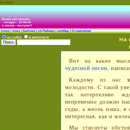
ё+ёёёё
Вчера уже прошло,
сегодня -
10-08-26
а завтра - наступит?
home
|
news
|
Библия
|
cd-Раймер
|
siteMap
|
Оглавление
НА САЙТЕ
В ИНТЕРНЕТЕ
На п
Вот на какие мыс
чудесной песни
, напис
Каждому из нас
молодости. С такой ув
так нетерпеливо жд
непременно должно нас
годы, а жизнь наша, в 
интересная, как и жизн
Мы стиснуты обстоят