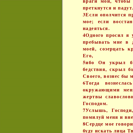
враги мои, чтобы
преткнутся и падут
3Если ополчится пр
мое; если восста
надеяться.
4Одного просил я 
пребывать мне в 
моей, созерцать к
Его,
5ибо Он укрыл б
бедствия, скрыл б
Своего, вознес бы 
6Тогда вознесла
окружающими мен
жертвы славослови
Господом.
7Услышь, Господи
помилуй меня и вн
8Сердце мое говори
буду искать лица Тв