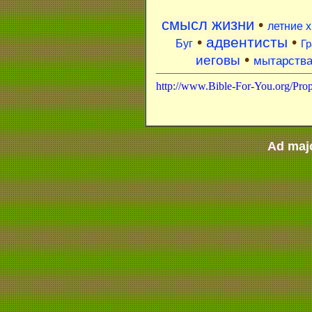
смысл жизни
•
летние 
•
адвентисты
•
Буг
Гр
•
иеговы
мытарств
http://www.Bible-For-You.org/Pro
Ad maj