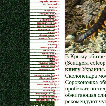
авринія скельна >
аїр болотний >
амарант >
боярышник >
гвоздика бузька >
горицвіт >
мерингія бузька >
молодило гірське >
мох та лишайники >
первоцвіти - ряст >
проліски >
півники понтичні >
півники болотяні >
папороті >
полуниці >
рябчик руський >
смілка липка >
смілка бузька >
В Крыму обитает
сон-трава >
скумпия >
(Scutigera coleop
тюльпан бузький >
шавлія похила >
книгу
Украины.
шафран сітчатий >
Сколопендра мо
залишіть квіти Землі >
з Червоної Книги >
Сороконожка обы
флора, фото >
насекомые, Ю. Буг >
пробежит по телу
лжепестрянка >
сколопендра >
обжигающая сли
ихтиофауна Ю. Буга >
останні з вусачів >
рекомендуют чут
эскулаповый полоз >
i
сторія: