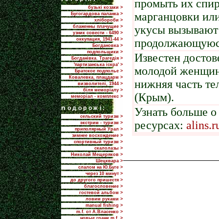
промыть их спир
бузькі козаки >
марганцовки или
Бугогардова паланка >
хлібороби >
укусы вызывают 
блаженны плачущие >
узник совести - 6490 >
оккупация, 1941-44 >
продолжающуюся
Богдановка >
подпольщики >
Известен достов
Богданівка. Трагедія >
'партизанська іскра' >
молодой женщины
Братское подполье >
Ковалевка, плацдарм >
нижняя часть те
визволителі, 1944 >
біля меморіалу >
(Крым).
меморіал - комплекс >
n
одорожі:
Узнать больше 
сельский туризм >
ресурсах:
alins.r
экстрим - туризм >
приполярный Урал >
зимнее восхождение >
спортивный туризм >
скалолазы >
Николай Мещеряков >
Шецквара >
слалом на Ю.Буге >
через 10 минут >
до другого пришестя >
благословение >
гостевой альбом >
ловим руками >
manual fishing >
m.f. от А.Власенко >
новые грани m.f. >