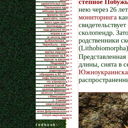
степное Побуж
брояки >
удивительные камни >
нею через 26 ле
Ташлыкское вдхр. >
небесная проповедь >
приметы погоды >
мониторинга
ка
прилiтайте, лелеки! >
всего один листок >
свидетельствует
миллиарды лет? >
куда девался песок >
сколопендр. Зат
нітрати в воді >
за чистоту парка! >
родственники ск
рыбинспекция, ау! >
Чернобыль - анализ >
(Lithobiomorpha)
прозріння >
жертва энергетики >
Представленная 
положение на АЭС >
загрози та виклики >
длины, снята в с
Пiвденний Буг >
а лучше - вдоль! >
Южноукраинска
радионуклиды >
обращение в ВС СССР>
распространенн
инфо-бюллетени ЭА >
что изменилось? >
капитан Сергей Жук>
краевед Шаповалов >
археолог Клюшинцев>
г.Южноукраинск >
с. Семенівка >
енергозбереження >
самореклама >
млин Добровольського >
історія національного
парку >
r
edbook: