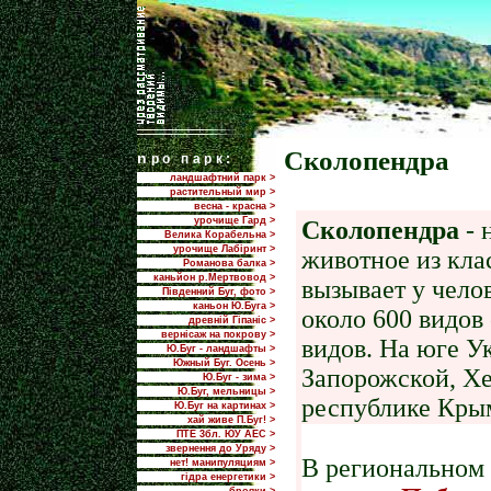
Сколопендра
n
ро парк:
ландшафтний парк >
растительный мир >
весна - красна >
урочище Гард >
Сколопендра
- 
Велика Корабельна >
урочище Лабіринт >
животное из кла
Романова балка >
каньйон р.Мертвовод >
вызывает у чело
Південний Буг, фото >
каньон Ю.Буга >
около 600 видов
древній Гіпаніс >
вернісаж на покрову >
видов. На юге У
Ю.Буг - ландшафты >
Южный Буг. Осень >
Запорожской, Хе
Ю.Буг - зима >
Ю.Буг, мельницы >
республике Крым
Ю.Буг на картинах >
хай живе П.Буг! >
ПТЕ 3бл. ЮУ АЕС >
звернення до Уряду >
В региональном
нет! манипуляциям >
гідра енергетики >