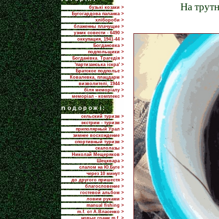
На трутн
бузькі козаки >
Бугогардова паланка >
хлібороби >
блаженны плачущие >
узник совести - 6490 >
оккупация, 1941-44 >
Богдановка >
подпольщики >
Богданівка. Трагедія >
'партизанська іскра' >
Братское подполье >
Ковалевка, плацдарм >
визволителі, 1944 >
біля меморіалу >
меморіал - комплекс >
n
одорожі:
сельский туризм >
экстрим - туризм >
приполярный Урал >
зимнее восхождение >
спортивный туризм >
скалолазы >
Николай Мещеряков >
Шецквара >
слалом на Ю.Буге >
через 10 минут >
до другого пришестя >
благословение >
гостевой альбом >
ловим руками >
manual fishing >
m.f. от А.Власенко >
новые грани m.f. >