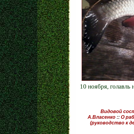
10 ноября, голавль 
Видовой сос
А.Власенко
::
О ра
(руководство к д