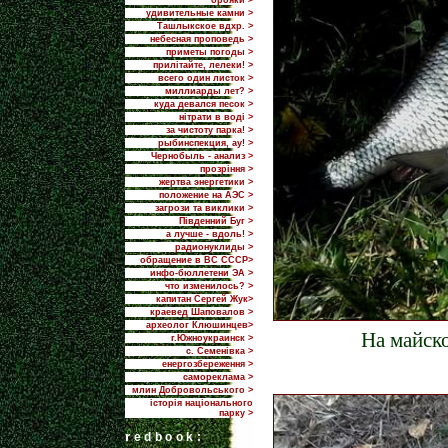
брояки >
удивительные камни >
Ташлыкское вдхр. >
небесная проповедь >
приметы погоды >
прилiтайте, лелеки! >
всего один листок >
миллиарды лет? >
куда девался песок >
нітрати в воді >
за чистоту парка! >
рыбинспекция, ау! >
Чернобыль - анализ >
прозріння >
жертва энергетики >
положение на АЭС >
загрози та виклики >
Пiвденний Буг >
а лучше - вдоль! >
радионуклиды >
обращение в ВС СССР>
инфо-бюллетени ЭА >
что изменилось? >
капитан Сергей Жук>
краевед Шаповалов >
археолог Клюшинцев>
На майско
г.Южноукраинск >
с. Семенівка >
енергозбереження >
самореклама >
млин Добровольського >
історія національного
парку >
r
edbook: