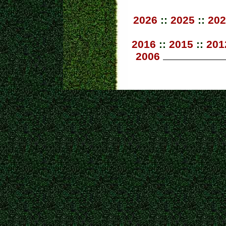
2026
::
2025
::
202
2016
::
2015
::
201
2006