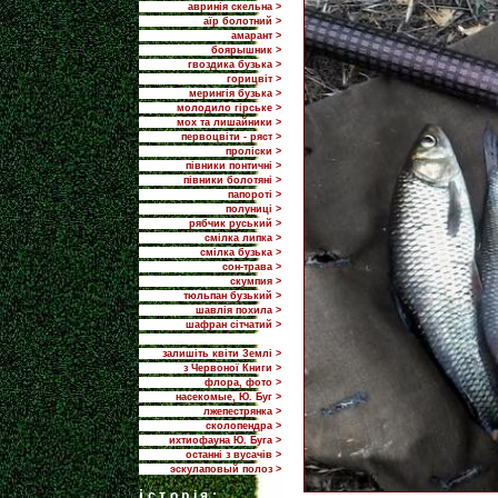
авринія скельна >
аїр болотний >
амарант >
боярышник >
гвоздика бузька >
горицвіт >
мерингія бузька >
молодило гірське >
мох та лишайники >
первоцвіти - ряст >
проліски >
півники понтичні >
півники болотяні >
папороті >
полуниці >
рябчик руський >
смілка липка >
смілка бузька >
сон-трава >
скумпия >
тюльпан бузький >
шавлія похила >
шафран сітчатий >
залишіть квіти Землі >
з Червоної Книги >
флора, фото >
насекомые, Ю. Буг >
лжепестрянка >
сколопендра >
ихтиофауна Ю. Буга >
останні з вусачів >
эскулаповый полоз >
i
сторія: