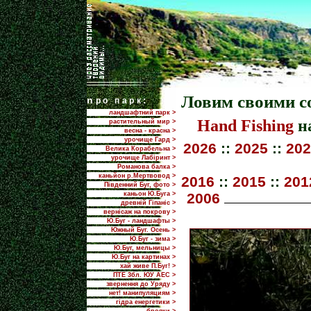
Ловим своими с
n
ро парк:
ландшафтний парк >
Hand Fishing
на
растительный мир >
весна - красна >
урочище Гард >
2026
::
2025
::
202
Велика Корабельна >
урочище Лабіринт >
Романова балка >
каньйон р.Мертвовод >
2016
::
2015
::
201
Південний Буг, фото >
каньон Ю.Буга >
2006
древній Гіпаніс >
вернісаж на покрову >
Ю.Буг - ландшафты >
Южный Буг. Осень >
Ю.Буг - зима >
Ю.Буг, мельницы >
Ю.Буг на картинах >
хай живе П.Буг! >
ПТЕ 3бл. ЮУ АЕС >
звернення до Уряду >
нет! манипуляциям >
гідра енергетики >