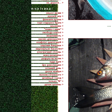
ех, дороги... >
n
олітика:
смысл жизни >
русскій мір >
феномен путина >
горе старшего брата >
..
крымнаш >
"ленин с нами" >
свобода совісті >
незалежність >
кризис демократии >
конфлікт цивілізацій >
спасіння Америки >
національне багатство>
електричний стілець >
нова економіка >
разруха на полях >
куда идти >
про революцию >
останній день >
уроки ноября >
полонез Огинского >
ничейный город >
только "В" >
уроки целины >